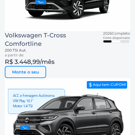
2026
Completo
Volkswagen
T-Cross
Cores disponíveis:
Comfortline
200 TSI Aut.
a partir de:
R$ 3.448,99
/mês
Monte o seu
Aqui tem CUPOM!