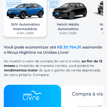
SUV Automático
Hatch Médio
Hat
Intermediário
Automático
Aut
0 km | 2025
0 km | 2025
0 k
Você pode economizar até
R$ 30.764,91
assinando
o Nivus Highline na Unidas Livre!
Ao investir o valor de compra do carro à vista,
ao fim de 12
meses
e investido de maneira correta, você poderá ter
rendimentos maior
do que o ganho da venda depreciada
do carro próprio. Compare:
Compra à vist