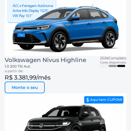
2026
Completo
Volkswagen
Nivus Highline
Cores disponíveis:
1.0 200 TSI Aut.
a partir de:
R$ 3.381,99
/mês
Monte o seu
Aqui tem CUPOM!