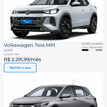
2026
Completo
Volkswagen
Tera MPI
Cores disponíveis:
1.0 MT
a partir de:
R$ 2.291,99
/mês
Monte o seu