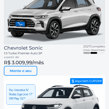
2027
Completo
Chevrolet
Sonic
Cores disponíveis:
1.0 Turbo Premier Auto 5P
a partir de:
R$ 3.009,99
/mês
Monte o seu
Aqui tem CUPOM!