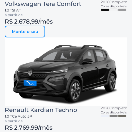
2026
Completo
Volkswagen
Tera Comfort
Cores disponíveis:
1.0 TSI AT
a partir de:
R$ 2.678,99
/mês
Monte o seu
2026
Completo
Renault
Kardian Techno
Cores disponíveis:
1.0 TCe Auto 5P
a partir de:
R$ 2.769,99
/mês