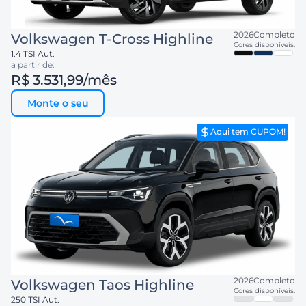
2026
Completo
Volkswagen
T-Cross Highline
Cores disponíveis:
1.4 TSI Aut.
a partir de:
R$ 3.531,99
/mês
Monte o seu
Aqui tem CUPOM!
2026
Completo
Volkswagen
Taos Highline
Cores disponíveis:
250 TSI Aut.