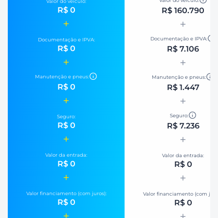
Valor do veículo:
Valor do veículo:
R$ 0
R$ 160.790
Documentação e IPVA:
Documentação e IPVA:
R$ 0
R$ 7.106
Manutenção e pneus:
Manutenção e pneus:
R$ 0
R$ 1.447
Seguro:
Seguro:
R$ 0
R$ 7.236
Valor da entrada:
Valor da entrada:
R$ 0
R$ 0
Valor financiamento (com juros):
Valor financiamento (com juro
R$ 0
R$ 0