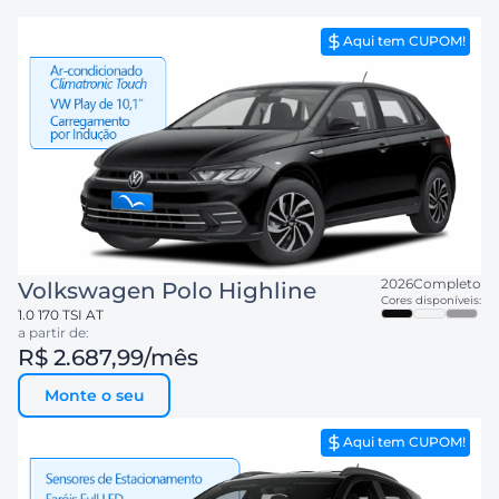
Aqui tem CUPOM!
2026
Completo
Volkswagen
Polo Highline
Cores disponíveis:
1.0 170 TSI AT
a partir de:
R$ 2.687,99
/mês
Monte o seu
Aqui tem CUPOM!