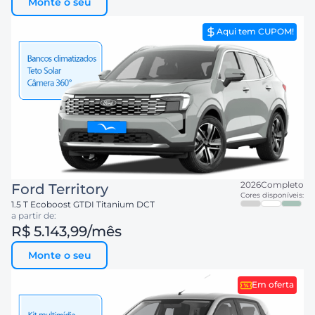
Monte o seu
Aqui tem CUPOM!
2026
Completo
Ford
Territory
Cores disponíveis:
1.5 T Ecoboost GTDI Titanium DCT
a partir de:
R$ 5.143,99
/mês
Monte o seu
Em oferta