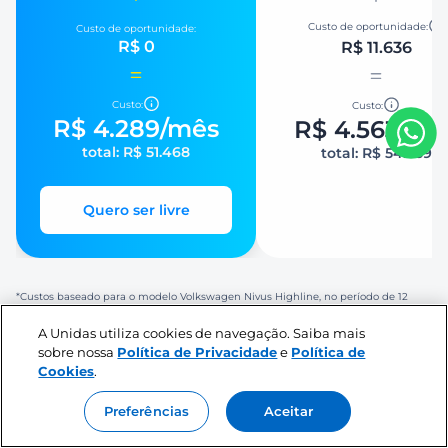
Custo de oportunidade:
Custo de oportunidade:
R$ 0
R$ 11.636
Custo:
Custo:
R$ 4.289
/mês
R$ 4.563
/mê
total:
R$ 51.468
total:
R$ 54.759
Quero ser livre
*Custos baseado para o modelo Volkswagen Nivus Highline, no período de 12
meses e 1.000 KM mensal.
A Unidas utiliza cookies de navegação. Saiba mais
sobre nossa
Política de Privacidade
e
Política de
Cookies
.
O que os nossos clientes falam
Preferências
Aceitar