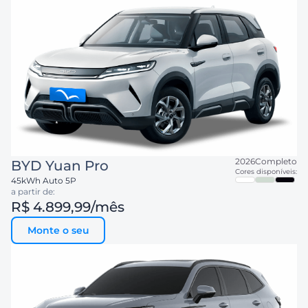
2026
Completo
BYD
Yuan Pro
Cores disponíveis:
45kWh Auto 5P
a partir de:
R$ 4.899,99
/mês
Monte o seu