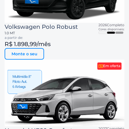
2026
Completo
Volkswagen
Polo Robust
Cores disponíveis:
1.0 MT
a partir de:
R$ 1.898,99
/mês
Monte o seu
Em oferta
2027
Completo