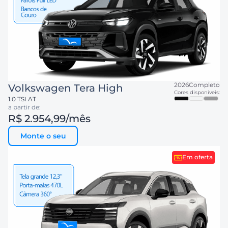
2026
Completo
Volkswagen
Tera High
Cores disponíveis:
1.0 TSI AT
a partir de:
R$ 2.954,99
/mês
Monte o seu
Em oferta