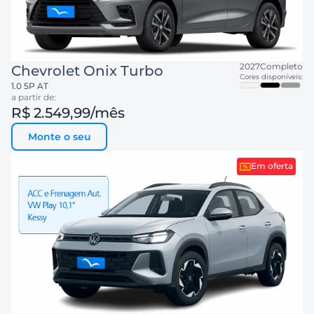
2027
Completo
Chevrolet
Onix Turbo
Cores disponíveis:
1.0 5P AT
a partir de:
R$ 2.549,99
/mês
Monte o seu
Em oferta