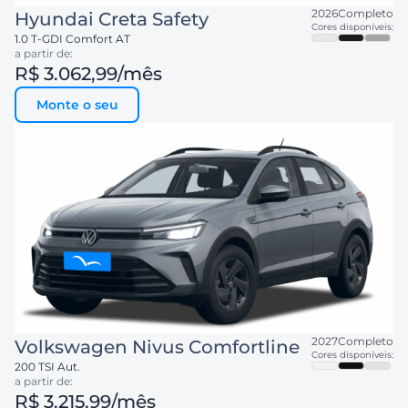
2026
Completo
Hyundai
Creta Safety
Cores disponíveis:
1.0 T-GDI Comfort AT
a partir de:
R$ 3.062,99
/mês
Monte o seu
2027
Completo
Volkswagen
Nivus Comfortline
Cores disponíveis:
200 TSI Aut.
a partir de:
R$ 3.215,99
/mês