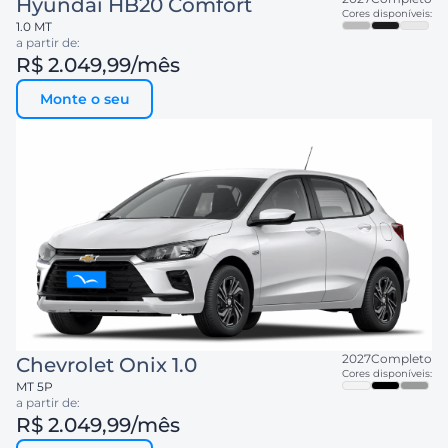
Hyundai
HB20 Comfort
Cores disponíveis:
1.0 MT
a partir de:
R$ 2.049,99
/mês
Monte o seu
2027
Completo
Chevrolet
Onix 1.0
Cores disponíveis:
MT 5P
a partir de:
R$ 2.049,99
/mês