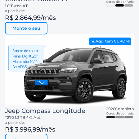
Cores disponíveis:
1.0 Turbo AT
a partir de:
R$ 2.864,99
/mês
Monte o seu
Aqui tem CUPOM!
2026
Completo
Jeep
Compass Longitude
Cores disponíveis:
T270 1.3 TB 4x2 Aut.
a partir de:
R$ 3.996,99
/mês