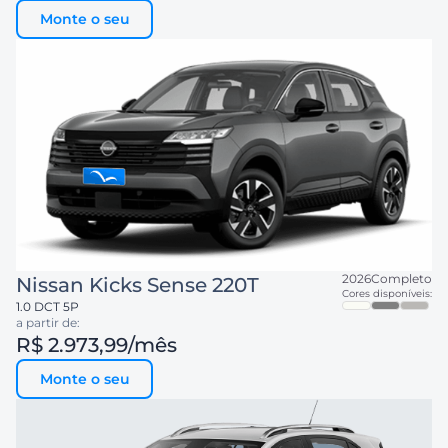
Monte o seu
2026
Completo
Nissan
Kicks Sense 220T
Cores disponíveis:
1.0 DCT 5P
a partir de:
R$ 2.973,99
/mês
Monte o seu