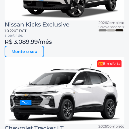
2026
Completo
Nissan
Kicks Exclusive
Cores disponíveis:
1.0 220T DCT
a partir de:
R$ 3.089,99
/mês
Monte o seu
Em oferta
2026
Completo
Chevrolet
Tracker LT