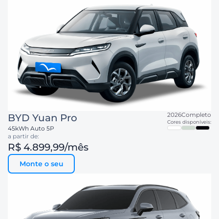
2026
Completo
BYD
Yuan Pro
Cores disponíveis:
45kWh Auto 5P
a partir de:
R$ 4.899,99
/mês
Monte o seu