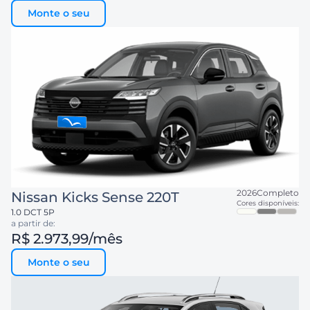
Monte o seu
2026
Completo
Nissan
Kicks Sense 220T
Cores disponíveis:
1.0 DCT 5P
a partir de:
R$ 2.973,99
/mês
Monte o seu