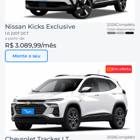
2026
Completo
Nissan
Kicks Exclusive
Cores disponíveis:
1.0 220T DCT
a partir de:
R$ 3.089,99
/mês
Monte o seu
Em oferta
2026
Completo
Chevrolet
Tracker LT