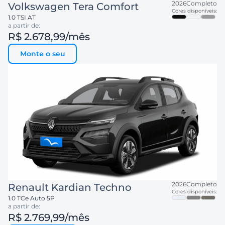
2026
Completo
Volkswagen
Tera Comfort
Cores disponíveis:
1.0 TSI AT
a partir de:
R$ 2.678,99
/mês
Monte o seu
2026
Completo
Renault
Kardian Techno
Cores disponíveis:
1.0 TCe Auto 5P
a partir de:
R$ 2.769,99
/mês