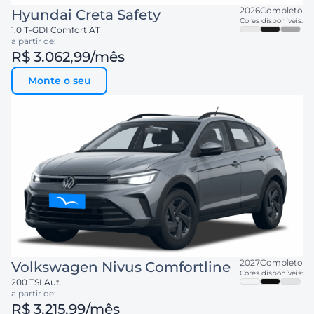
2026
Completo
Hyundai
Creta Safety
Cores disponíveis:
1.0 T-GDI Comfort AT
a partir de:
R$ 3.062,99
/mês
Monte o seu
2027
Completo
Volkswagen
Nivus Comfortline
Cores disponíveis:
200 TSI Aut.
a partir de:
R$ 3.215,99
/mês