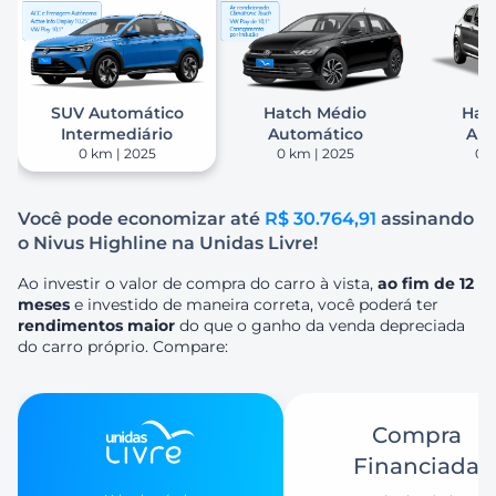
SUV Automático
Hatch Médio
Hat
Intermediário
Automático
Aut
0 km | 2025
0 km | 2025
0 k
Você pode economizar até
R$ 30.764,91
assinando
o Nivus Highline na Unidas Livre!
Ao investir o valor de compra do carro à vista,
ao fim de 12
meses
e investido de maneira correta, você poderá ter
rendimentos maior
do que o ganho da venda depreciada
do carro próprio. Compare:
Compra
Financiada