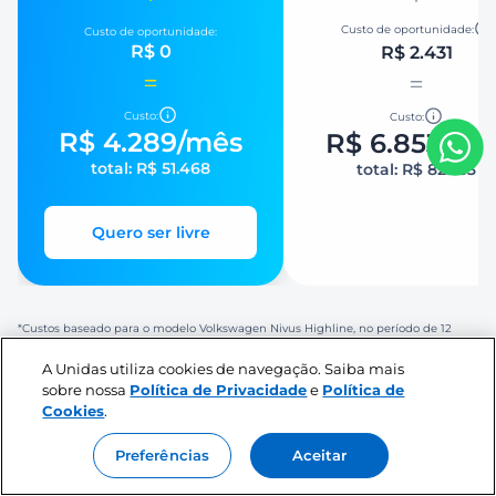
Custo de oportunidade:
Custo de oportunidade:
R$ 0
R$ 2.431
Custo:
Custo:
R$ 4.289
/mês
R$ 6.853
/mê
total:
R$ 51.468
total:
R$ 82.233
Quero ser livre
*Custos baseado para o modelo Volkswagen Nivus Highline, no período de 12
meses e 1.000 KM mensal.
A Unidas utiliza cookies de navegação. Saiba mais
sobre nossa
Política de Privacidade
e
Política de
Cookies
.
O que os nossos clientes falam
Preferências
Aceitar