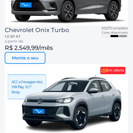
2027
Completo
Chevrolet
Onix Turbo
Cores disponíveis:
1.0 5P AT
a partir de:
R$ 2.549,99
/mês
Monte o seu
Em oferta