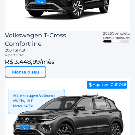
2026
Completo
Volkswagen
T-Cross
Cores disponíveis:
Comfortline
200 TSI Aut.
a partir de:
R$ 3.448,99
/mês
Monte o seu
Aqui tem CUPOM!