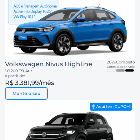
2026
Completo
Volkswagen
Nivus Highline
Cores disponíveis:
1.0 200 TSI Aut.
a partir de:
R$ 3.381,99
/mês
Monte o seu
Aqui tem CUPOM!