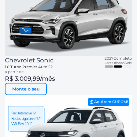
2027
Completo
Chevrolet
Sonic
Cores disponíveis:
1.0 Turbo Premier Auto 5P
a partir de:
R$ 3.009,99
/mês
Monte o seu
Aqui tem CUPOM!