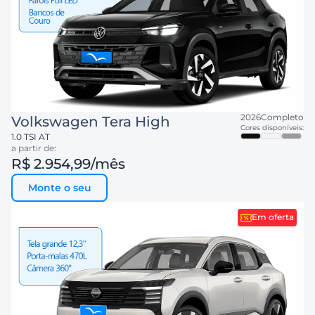
2026
Completo
Volkswagen
Tera High
Cores disponíveis:
1.0 TSI AT
a partir de:
R$ 2.954,99
/mês
Monte o seu
Em oferta