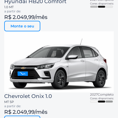
Hyundai
HB20 Comfort
Cores disponíveis:
1.0 MT
a partir de:
R$ 2.049,99
/mês
Monte o seu
2027
Completo
Chevrolet
Onix 1.0
Cores disponíveis:
MT 5P
a partir de:
R$ 2.049,99
/mês