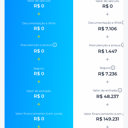
Valor do veículo:
Valor do veículo:
R$ 0
R$ 0
Documentação e IPVA:
Documentação e IPVA:
R$ 0
R$ 7.106
Manutenção e pneus:
Manutenção e pneus:
R$ 0
R$ 1.447
Seguro:
Seguro:
R$ 0
R$ 7.236
Valor da entrada:
Valor da entrada:
R$ 0
R$ 48.237
Valor financiamento (com juros):
Valor financiamento (com juro
R$ 0
R$ 149.231