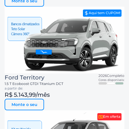
Monte o seu
Aqui tem CUPOM!
2026
Completo
Ford
Territory
Cores disponíveis:
1.5 T Ecoboost GTDI Titanium DCT
a partir de:
R$ 5.143,99
/mês
Monte o seu
Em oferta