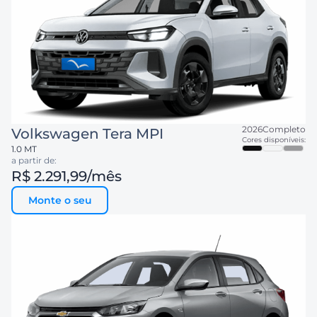
2026
Completo
Volkswagen
Tera MPI
Cores disponíveis:
1.0 MT
a partir de:
R$ 2.291,99
/mês
Monte o seu