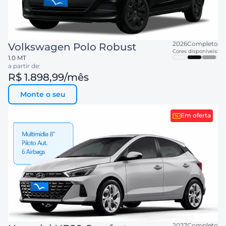
2026
Completo
Volkswagen
Polo Robust
Cores disponíveis:
1.0 MT
a partir de:
R$ 1.898,99
/mês
Monte o seu
Em oferta
2027
Completo