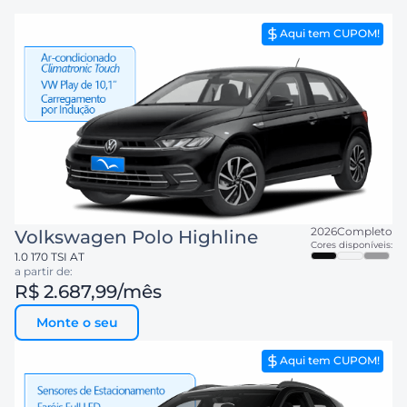
Aqui tem CUPOM!
2026
Completo
Volkswagen
Polo Highline
Cores disponíveis:
1.0 170 TSI AT
a partir de:
R$ 2.687,99
/mês
Monte o seu
Aqui tem CUPOM!