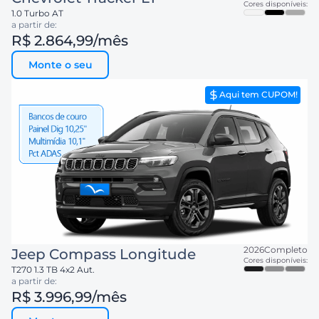
Cores disponíveis:
1.0 Turbo AT
a partir de:
R$ 2.864,99
/mês
Monte o seu
Aqui tem CUPOM!
2026
Completo
Jeep
Compass Longitude
Cores disponíveis:
T270 1.3 TB 4x2 Aut.
a partir de:
R$ 3.996,99
/mês