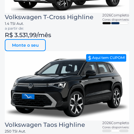
2026
Completo
Volkswagen
T-Cross Highline
Cores disponíveis:
1.4 TSI Aut.
a partir de:
R$ 3.531,99
/mês
Monte o seu
Aqui tem CUPOM!
2026
Completo
Volkswagen
Taos Highline
Cores disponíveis:
250 TSI Aut.